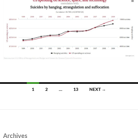
Posts
1
2
…
13
NEXT →
navigation
Archives