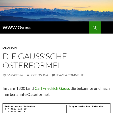
Skip
to
content
Search
WWW Osuna
DEUTSCH
DIE GAUSS’SCHE
OSTERFORMEL
06/04/2026
JOSE OSUNA
LEAVE A COMMENT
Im Jahr 1800 fand
Carl Friedrich Gauss
die bekannte und nach
ihm benannte Osterformel: