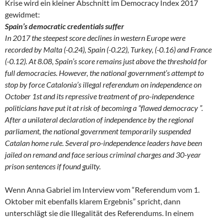
Krise wird ein kleiner Abschnitt im Democracy Index 2017
gewidmet:
Spain’s democratic credentials suffer
In 2017 the steepest score declines in western Europe were
recorded by Malta (-0.24), Spain (-0.22), Turkey, (-0.16) and France
(-0.12). At 8.08, Spain’s score remains just above the threshold for
full democracies. However, the national government’s attempt to
stop by force Catalonia’s illegal referendum on independence on
October 1st and its repressive treatment of pro-independence
politicians have put it at risk of becoming a “flawed democracy ”.
After a unilateral declaration of independence by the regional
parliament, the national government temporarily suspended
Catalan home rule. Several pro-independence leaders have been
jailed on remand and face serious criminal charges and 30-year
prison sentences if found guilty.
Wenn Anna Gabriel im Interview vom “Referendum vom 1.
Oktober mit ebenfalls klarem Ergebnis” spricht, dann
unterschlägt sie die Illegalität des Referendums. In einem