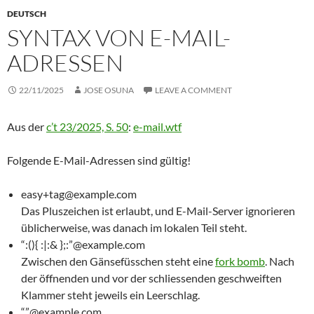
DEUTSCH
SYNTAX VON E-MAIL-
ADRESSEN
22/11/2025
JOSE OSUNA
LEAVE A COMMENT
Aus der
c’t 23/2025, S. 50
:
e-mail.wtf
Folgende E-Mail-Adressen sind gültig!
easy+tag@example.com
Das Pluszeichen ist erlaubt, und E-Mail-Server ignorieren
üblicherweise, was danach im lokalen Teil steht.
“:(){ :|:& };:”@example.com
Zwischen den Gänsefüsschen steht eine
fork bomb
. Nach
der öffnenden und vor der schliessenden geschweiften
Klammer steht jeweils ein Leerschlag.
“”@example.com